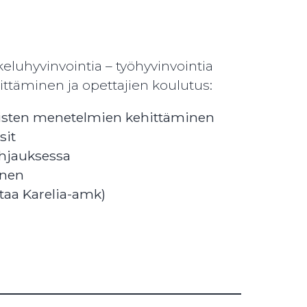
eluhyvinvointia – työhyvinvointia
täminen ja opettajien koulutus:
gisten menetelmien kehittäminen
sit
 ohjauksessa
minen
taa Karelia-amk)