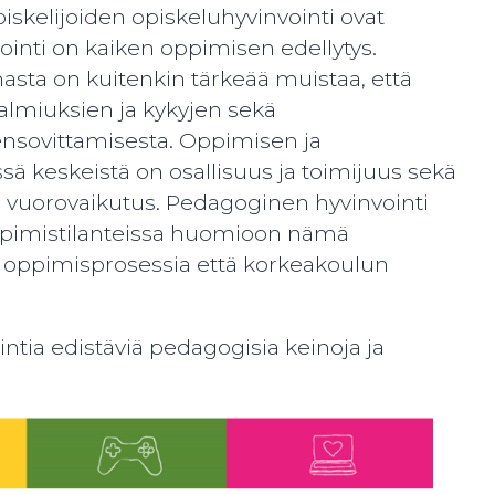
piskelijoiden opiskeluhyvinvointi ovat
nvointi on kaiken oppimisen edellytys.
sta on kuitenkin tärkeää muistaa, että
valmiuksien ja kykyjen sekä
nsovittamisesta. Oppimisen ja
sä keskeistä on osallisuus ja toimijuus sekä
 vuorovaikutus. Pedagoginen hyvinvointi
oppimistilanteissa huomioon nämä
n oppimisprosessia että korkeakoulun
ntia edistäviä pedagogisia keinoja ja