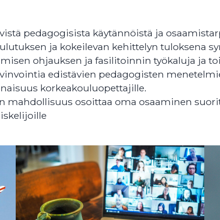
yvistä pedagogisista käytännöistä ja osaamista
ulutuksen ja kokeilevan kehittelyn tuloksena sy
imisen ohjauksen ja fasilitoinnin työkaluja ja 
hyvinvointia edistävien pedagogisten menetelm
aisuus korkeakouluopettajille.
aan mahdollisuus osoittaa oma osaaminen suor
skelijoille