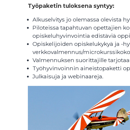
Työpaketin tuloksena syntyy:
Alkuselvitys jo olemassa olevista h
Piloteissa tapahtuvan opettajien ko
opiskeluhyvinvointia edistäviä opp
Opiskelijoiden opiskelukykyä ja -
verkkovalmennus/microkurssikokon
Valmennuksen suorittajille tarjot
Työhyvinvoinnin aineistopaketti opi
Julkaisuja ja webinaareja.