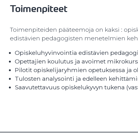
Toimenpiteet
Toimenpiteiden pääteemoja on kaksi : opisk
edistävien pedagogisten menetelmien kehit
Opiskeluhyvinvointia edistävien pedago
Opettajien koulutus ja avoimet mikrokurs
Pilotit opiskelijaryhmien opetuksessa ja
Tulosten analysointi ja edelleen kehittä
Saavutettavuus opiskelukyvyn tukena (vas