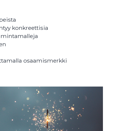
rpeista
ntyy konkreettisia
toimintamalleja
ien
ittamalla osaamismerkki