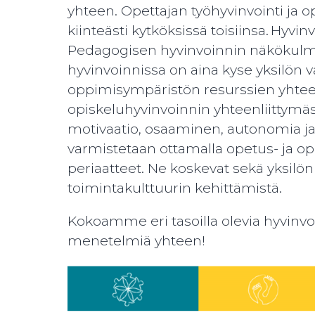
yhteen. Opettajan työhyvinvointi ja o
kiinteästi kytköksissä toisiinsa. Hyvi
Pedagogisen hyvinvoinnin näkökulma
hyvinvoinnissa on aina kyse yksilön 
oppimisympäristön resurssien yhtee
opiskeluhyvinvoinnin yhteenliittymäs
motivaatio, osaaminen, autonomia ja
varmistetaan ottamalla opetus- ja 
periaatteet. Ne koskevat sekä yksilö
toimintakulttuurin kehittämistä.
Kokoamme eri tasoilla olevia hyvinvoi
menetelmiä yhteen!